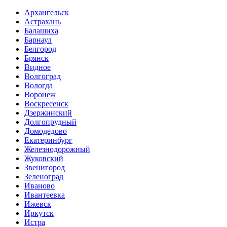
Архангельск
Астрахань
Балашиха
Барнаул
Белгород
Брянск
Видное
Волгоград
Вологда
Воронеж
Воскресенск
Дзержинский
Долгопрудный
Домодедово
Екатеринбург
Железнодорожный
Жуковский
Звенигород
Зеленоград
Иваново
Ивантеевка
Ижевск
Иркутск
Истра