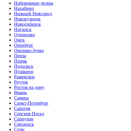
Набережные челны
Нахабино
Нижний Новгород
Новокузнецк
Новосибирск
Ногинск
Одинцово
Омск
Оренбург
Орехово-Зуево
Пенза
Пермь
Подольск
Пушкино
Раменское
Реутов
Ростов на дону
Рязань
Самара
Санкт-Петербург
Саратов
Сергиев Посад
Серпухов
Смоленск
Сочи