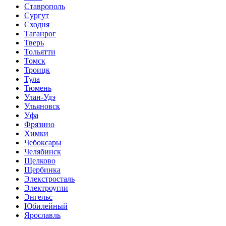
Ставрополь
Сургут
Сходня
Таганрог
Тверь
Тольятти
Томск
Троицк
Тула
Тюмень
Улан-Удэ
Ульяновск
Уфа
Фрязино
Химки
Чебоксары
Челябинск
Щелково
Щербинка
Элекстросталь
Электроугли
Энгельс
Юбилейный
Ярославль